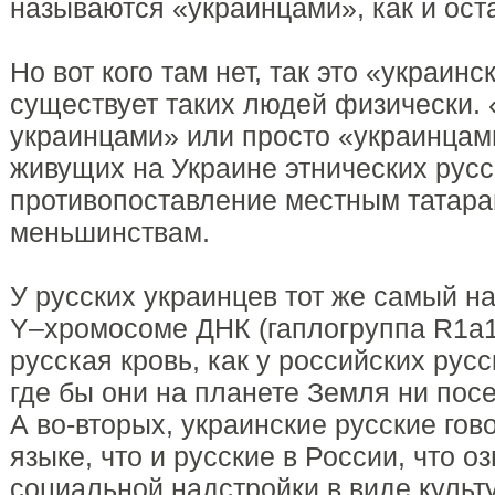
называются «украинцами», как и ост
Но вот кого там нет, так это «украин
существует таких людей физически.
украинцами» или просто «украинцам
живущих на Украине этнических русс
противопоставление местным татара
меньшинствам.
У русских украинцев тот же самый н
Y–хромосоме ДНК (гаплогруппа R1a1)
русская кровь, как у российских русск
где бы они на планете Земля ни пос
А во-вторых, украинские русские гов
языке, что и русские в России, что о
социальной надстройки в виде куль