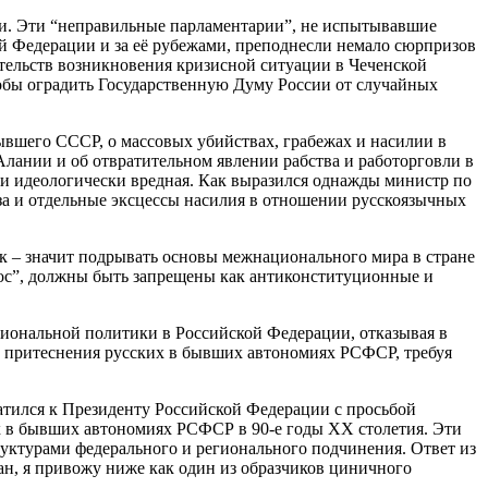
ди. Эти “неправильные парламентарии”, не испытывавшие
ой Федерации и за её рубежами, преподнесли немало сюрпризов
ятельств возникновения кризисной ситуации в Чеченской
тобы оградить Государственную Думу России от случайных
ывшего СССР, о массовых убийствах, грабежах и насилии в
Алании и об отвратительном явлении рабства и работорговли в
 и идеологически вредная. Как выразился однажды министр по
а и отдельные эксцессы насилия в отношении русскоязычных
к – значит подрывать основы межнационального мира в стране
рос”, должны быть запрещены как антиконституционные и
циональной политики в Российской Федерации, отказывая в
у притеснения русских в бывших автономиях РСФСР, требуя
атился к Президенту Российской Федерации с просьбой
х в бывших автономиях РСФСР в 90-е годы ХХ столетия. Эти
уктурами федерального и регионального подчинения. Ответ из
ан, я привожу ниже как один из образчиков циничного