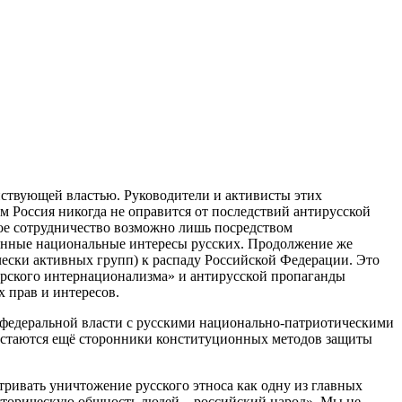
йствующей властью. Руководители и активисты этих
м Россия никогда не оправится от последствий антирусской
ое сотрудничество возможно лишь посредством
конные национальные интересы русских. Продолжение же
ески активных групп) к распаду Российской Федерации. Это
арского интернационализма» и антирусской пропаганды
 прав и интересов.
 федеральной власти с русскими национально-патриотическими
 остаются ещё сторонники конституционных методов защиты
тривать уничтожение русского этноса как одну из главных
историческую общность людей – российский народ». Мы не