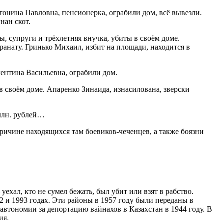
тонина Павловна, пенсионерка, ограбили дом, всё вывезли.
нан скот.
, супруги и трёхлетняя внучка, убиты в своём доме.
анату. Гринько Михаил, избит на площади, находится в
лентина Васильевна, ограбили дом.
 своём доме. Апаренко Зинаида, изнасилована, зверски
 млн. рублей…
ричине находящихся там боевиков-чеченцев, а также боязни
уехал, кто не сумел бежать, был убит или взят в рабство.
2 и 1993 годах. Эти районы в 1957 году были переданы в
втономии за депортацию вайнахов в Казахстан в 1944 году. В
ия.