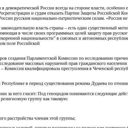
уды в демократической России всегда на стороне власти, особенн
 Росрегистрации и судам отказать Партии Защиты Российской К
России русским национально-патриотическим силам. «Россия не 
в законодательную власть страны – есть один существенный мот
, имеющая в числе своих программных целей защиту прав русско
некоренной национальности” в союзных и автономных республик
ком поле Российской
торов создания Парламентской Комиссии по исследованию причи
асследование массовых нарушений прав гражданского населения
м – Комиссия квалифицировала преступления в Чеченской респуб
кой Республике в период существования режима Дудаева по отнош
нии за него гласит: Под геноцидом понимаются следующие дей
 религиозную группу как таковую:
го расстройства членам этой группы;
ненных условий, которые рассчитаны на полное или частичное ф