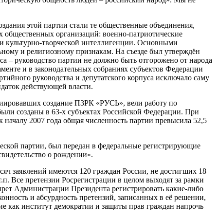
оздания этой партии стали те общественные объединения,
ых общественных организаций: военно-патриотические
 и культурно-творческой интеллигенции. Основными
ному и религиозному признакам. На съезде был утверждён
са – руководство партии не должно быть отгорожено от народа
аменте и в законодательных собраниях субъектов Федерации
артийного руководства и депутатского корпуса исключало саму
идаток действующей власти.
ициировавших создание ПЗРК «РУСЬ», вели работу по
были созданы в 63-х субъектах Российской Федерации. При
 началу 2007 года общая численность партии превысила 52,5
ческой партии, был передан в федеральные регистрирующие
видетельство о рождении».
сяч заявлений имеются 120 граждан России, не достигших 18
т.п. Все претензии Росрегистрации в целом выходят за рамки
апрет Администрации Президента регистрировать какие-либо
онность и абсурдность претензий, записанных в её решении,
ие как институт демократии и защиты прав граждан напрочь