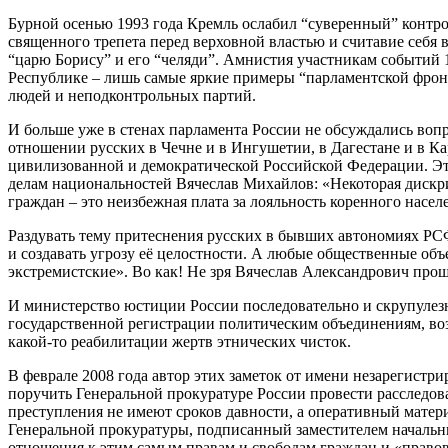
Бурной осенью 1993 года Кремль ослабил “суверенный” контро
священного трепета перед верховной властью и считавие себя 
“царю Борису” и его “челяди”. Амнистия участникам событий 
Республике – лишь самые яркие примеры “парламентской фронд
людей и неподконтрольных партий.
И больше уже в стенах парламента России не обсуждались воп
отношении русских в Чечне и в Ингушетии, в Дагестане и в К
цивилизованной и демократической Российской Федерации. Эт
делам национальностей Вячеслав Михайлов: «Некоторая дискр
граждан – это неизбежная плата за лояльность коренного нас
Раздувать тему притеснения русских в бывших автономиях РСФ
и создавать угрозу её целостности. А любые общественные о
экстремистские». Во как! Не зря Вячеслав Александрович пр
И министерство юстиции России последовательно и скрупулез
государственной регистрации политическим объединениям, во
какой-то реабилитации жертв этнических чисток.
В феврале 2008 года автор этих заметок от имени незарегис
поручить Генеральной прокуратуре России провести расследов
преступления не имеют сроков давности, а оперативный матер
Генеральной прокуратуры, подписанный заместителем начальни
отношения к этим самым правам и свободам граждан и «правов