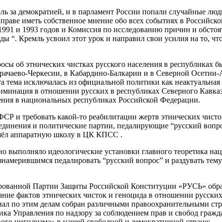
ль за демократией, и в парламент России попали случайные лю
вправе иметь собственное мнение обо всех событиях в Российск
1991 и 1993 годов и Комиссия по исследованию причин и обсто
ы “. Кремль усвоил этот урок и направил свои усилия на то, ч
росы об этнических чистках русского населения в республиках б
арачаево-Черкесии, в Кабардино-Балкарии и в Северной Осетии-
а тема исключалась из официальной политики как неактуальная
иминация в отношении русских в республиках Северного Кавказ
еления в национальных республиках Российской Федерации.
СР и требовать какой-то реабилитации жертв этнических чисто
бъединения и политические партии, педалирующие “русский воп
ошёл аппаратную школу в ЦК КПСС .
но выполняло идеологические установки главного теоретика на
знамерившимся педалировать “русский вопрос” и раздувать тем
трированной Партии Защиты Российской Конституции «РУСЬ» обр
ание фактов этнических чисток и геноцида в отношении русски
иал по этим делам собран различными правоохранительными стр
ка Управления по надзору за соблюдением прав и свобод гражд
ого нигилизма» в нашей свободной и демократичной стране: