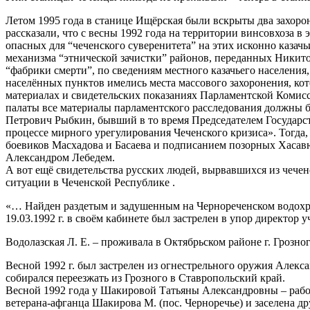
Летом 1995 года в станице Ищёрская были вскрыты два захорон
рассказали, что с весны 1992 года на территории винсовхоза в
опасных для “чеченского суверенитета” на этих исконно казачь
механизма “этнической зачистки” районов, переданных Никит
“фабрики смерти”, по сведениям местного казачьего населения
населённых пунктов имелись места массового захоронения, ко
материалах и свидетельских показаниях Парламентской Комис
палаты все материалы парламентского расследования должны 
Петрович Рыбкин, бывший в то время Председателем Государс
процессе мирного урегулирования Чеченского кризиса». Тогда,
боевиков Масхадова и Басаева и подписанием позорных Хаса
Александром Лебедем.
А вот ещё свидетельства русских людей, вырвавшихся из чече
ситуации в Чеченской Республике .
«… Найден раздетым и задушенным на Чернореченском водохра
19.03.1992 г. в своём кабинете был застрелен в упор директор
Водолазская Л. Е. – проживала в Октябрьском районе г. Грозно
Весной 1992 г. был застрелен из огнестрельного оружия Алекс
собирался переезжать из Грозного в Ставропольский край.
Весной 1992 года у Шакировой Татьяны Александровны – раб
ветерана-афганца Шакирова М. (пос. Черноречье) и заселена д