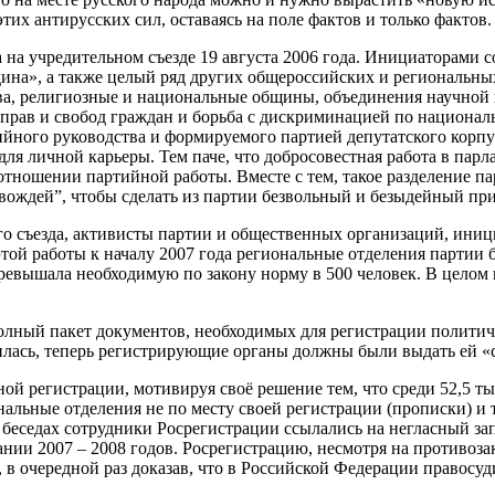
тих антирусских сил, оставаясь на поле фактов и только фактов.
а учредительном съезде 19 августа 2006 года. Инициаторами с
дина», а также целый ряд других общероссийских и региональн
ва, религиозные и национальные общины, объединения научной
рав и свобод граждан и борьба с дискриминацией по националь
ийного руководства и формируемого партией депутатского корпу
я личной карьеры. Тем паче, что добросовестная работа в парл
 отношении партийной работы. Вместе с тем, такое разделение п
вождей”, чтобы сделать из партии безвольный и безыдейный пр
ного съезда, активисты партии и общественных организаций, ин
той работы к началу 2007 года региональные отделения партии 
вышала необходимую по закону норму в 500 человек. В целом к
 полный пакет документов, необходимых для регистрации полити
ась, теперь регистрирующие органы должны были выдать ей «с
й регистрации, мотивируя своё решение тем, что среди 52,5 ты
ональные отделения не по месту своей регистрации (прописки) и 
 беседах сотрудники Росрегистрации ссылались на негласный з
ии 2007 – 2008 годов. Росрегистрацию, несмотря на противозак
в очередной раз доказав, что в Российской Федерации правосуд