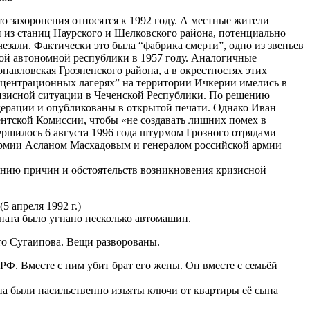
о захоронения относятся к 1992 году. А местные жители
ин из станиц Наурского и Шелковского района, потенциально
чезали. Фактически это была “фабрика смерти”, одно из звеньев
ой автономной республики в 1957 году. Аналогичные
павловская Грозненского района, а в окрестностях этих
нцентрационных лагерях” на территории Ичкерии имелись в
изисной ситуации в Чеченской Республики. По решению
дерации и опубликованы в открытой печати. Однако Иван
нтской Комиссии, чтобы «не создавать лишних помех в
ершилось 6 августа 1996 года штурмом Грозного отрядами
армии Асланом Масхадовым и генералом российской армии
ванию причин и обстоятельств возникновения кризисной
 апреля 1992 г.)
ината было угнано несколько автомашин.
кто Сугаипова. Вещи разворованы.
РФ. Вместе с ним убит брат его жены. Он вместе с семьёй
 были насильственно изъяты ключи от квартиры её сына