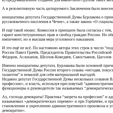
А в резолютивную часть цитируемого Заключения было внесе
инициативы депутата Государственной Думы Бурлакова о прин
русскоязычного населения в Чечне», а также закона «О социал
И ещё такой нюанс. Комиссия в принципе была согласна с тем, 
гарант конституционных прав и свобод граждан России. Но обв
импичмент, но и высшая мера уголовного наказания.
И это ещё не всё. По настоянию автора этих строк в число “
России Павел Грачёв, Председатель Правительства Российской
Фёдоров, Аслаханов, Шеллов-Коведяев, Савостьянов, Цаголов –
Именно инициативы депутата. Бурлакова были основной причи
Государственной Думы России второго созыва «негодяя, поку
талантом” и немалой для себя материальной выгодой.
Недавно депутат Государственной Думы нескольких созывов Вл
профессию», и власть, используя пресловутый “административ
функционеры и руководители так называемых “демократически
Ах, господа демократы! Практика “запрета на профессию” и ад
называемых «демократических перемен» и при Горбачёве, и при
становлению и укреплению административного произвола и упр
демократии».