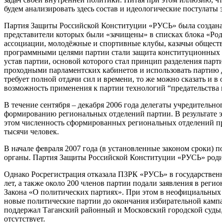
будем анализировать здесь состав и идеологические постулаты э
Партия Защиты Российской Конституции «РУСЬ» была создана н
представители которых были «зачищены» в списках блока «Ро
ассоциации, молодёжные и спортивные клубы, казачьи общест
программными целями партии стали защита конституционных п
устав партии, основой которого стал принцип разделения парт
проходными парламентских кабинетов и использовать партию дл
требует полной отдачи сил и времени, то же можно сказать и в
возможность применения к партии технологий “предательства 
В течение сентября – декабря 2006 года делегаты учредитель
формированию региональных отделений партии. В результате э
этом численность сформированных региональных отделений пре
тысячи человек.
В начале февраля 2007 года (в установленные законом сроки)
органы. Партия Защиты Российской Конституции «РУСЬ» родил
Однако Росрегистрация отказала ПЗРК «РУСЬ» в государственно
лет, а также около 200 членов партии подали заявления в реги
Закона «О политических партиях». При этом в неофициальных
новые политические партии до окончания избирательной кампан
поддержал Таганский районный и Московский городской суды, 
отсутствует.