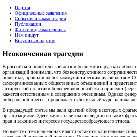
Партия
Официальные заявления
События и комментарии
Публикации
Фото и видеоматериалы
Нам пишут
Вступить в партию
Неоконченная трагедия
В российской политической жизни было много русских общест
организаций понимали, что без конструктивного сотрудничест
политики, проводившейся коммунистическим руководством ССС
самоорганизованных общественных объединений и представите
антирусской политики большевиков неизбежно приведет (через
кажется естественным и совершенно очевидным. Однако федера
либеральной прессы, продолжает губительный курс на подавлен
В предыдущей статье мы дали краткий обзор некоторых фрагм
организациями. Здесь же мы осветим последний из таких фра
прав и законных интересов государствообразующего этноса.
Но вместе с тем в эшелонах власти остаются влиятельные силы
задач своей внутренней политики. Питая при этом иллюзию, ч