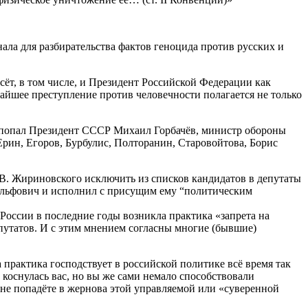
ла для разбирательства фактов геноцида против русских и
сёт, в том числе, и Президент Российской Федерации как
чайшее преступление против человечности полагается не только
ти попал Президент СССР Михаил Горбачёв, министр обороны
рин, Егоров, Бурбулис, Полторанин, Старовойтова, Борис
В. Жириновского исключить из списков кандидатов в депутаты
ольфович и исполнил с присущим ему “политическим
России в последние годы возникла практика «запрета на
путатов. И с этим мнением согласны многие (бывшие)
 практика господствует в российской политике всё время так
коснулась вас, но вы же сами немало способствовали
не попадёте в жернова этой управляемой или «суверенной