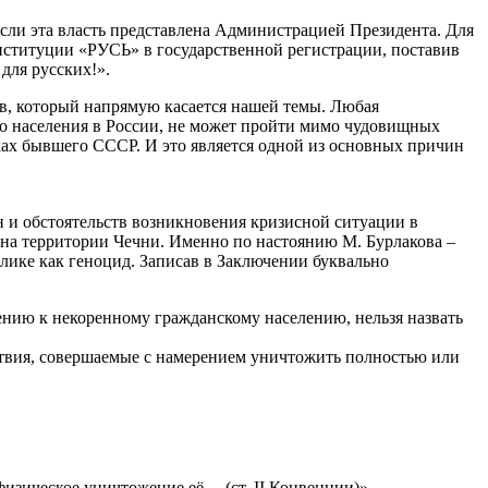
о если эта власть представлена Администрацией Президента. Для
онституции «РУСЬ» в государственной регистрации, поставив
для русских!».
ив, который напрямую касается нашей темы. Любая
го населения в России, не может пройти мимо чудовищных
ах бывшего СССР. И это является одной из основных причин
н и обстоятельств возникновения кризисной ситуации в
 на территории Чечни. Именно по настоянию М. Бурлакова –
лике как геноцид. Записав в Заключении буквально
ению к некоренному гражданскому населению, нельзя назвать
ствия, совершаемые с намерением уничтожить полностью или
изическое уничтожение её… (ст. II Конвенции)»