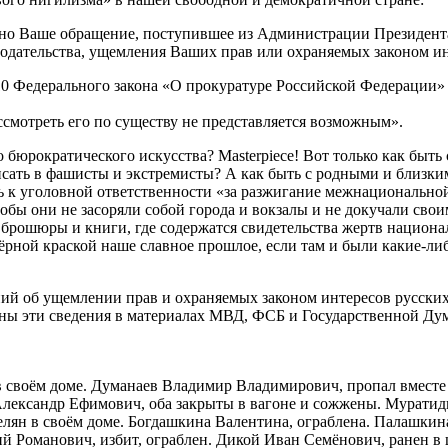
но Ваше обращение, поступившее из Администрации Президента
нодательства, ущемления Ваших прав или охраняемых законом и
т. 10 Федерального закона «О прокуратуре Российской Федерации
ссмотреть его по существу не представляется возможным».
 бюрократического искусства? Masterpiece! Вот только как быт
ать в фашисты и экстремисты? А как быть с родными и близкими
чь к уголовной ответственности «за разжигание межнациональн
чтобы они не засоряли собой города и вокзалы и не докучали с
е брошюры и книги, где содержатся свидетельства жертв национа
ёрной краской наше славное прошлое, если там и были какие-либ
дений об ущемлении прав и охраняемых законом интересов русск
ны эти сведения в материалах МВД, ФСБ и Государственной Ду
 своём доме. Думанаев Владимир Владимирович, пропал вместе 
Александр Ефимович, оба закрыты в вагоне и сожжены. Муратид
лян в своём доме. Богдашкина Валентина, ограблена. Палашкина
ий Романович, избит, ограблен. Дикой Иван Семёнович, ранен в 