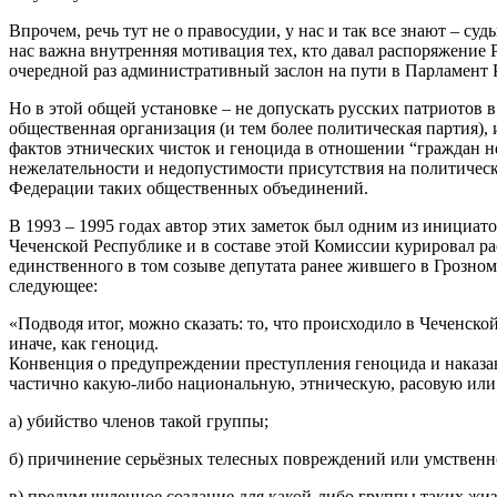
Впрочем, речь тут не о правосудии, у нас и так все знают – с
нас важна внутренняя мотивация тех, кто давал распоряжение
очередной раз административный заслон на пути в Парламент 
Но в этой общей установке – не допускать русских патриотов 
общественная организация (и тем более политическая партия)
фактов этнических чисток и геноцида в отношении “граждан 
нежелательности и недопустимости присутствия на политичес
Федерации таких общественных объединений.
В 1993 – 1995 годах автор этих заметок был одним из инициа
Чеченской Республике и в составе этой Комиссии курировал р
единственного в том созыве депутата ранее жившего в Грозно
следующее:
«Подводя итог, можно сказать: то, что происходило в Чеченс
иначе, как геноцид.
Конвенция о предупреждении преступления геноцида и наказа
частично какую-либо национальную, этническую, расовую или
а) убийство членов такой группы;
б) причинение серьёзных телесных повреждений или умственно
в) предумышленное создание для какой-либо группы таких жиз