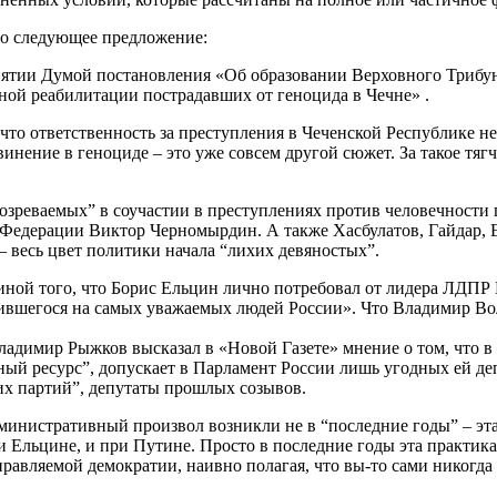
но следующее предложение:
ятии Думой постановления «Об образовании Верховного Трибуна
ьной реабилитации пострадавших от геноцида в Чечне» .
что ответственность за преступления в Чеченской Республике не
инение в геноциде – это уже совсем другой сюжет. За такое тяг
подозреваемых” в соучастии в преступлениях против человечнос
 Федерации Виктор Черномырдин. А также Хасбулатов, Гайдар, Е
 весь цвет политики начала “лихих девяностых”.
ной того, что Борис Ельцин лично потребовал от лидера ЛДПР 
сившегося на самых уважаемых людей России». Что Владимир В
адимир Рыжков высказал в «Новой Газете» мнение о том, что в 
ный ресурс”, допускает в Парламент России лишь угодных ей де
х партий”, депутаты прошлых созывов.
министративный произвол возникли не в “последние годы” – эта
 Ельцине, и при Путине. Просто в последние годы эта практика 
авляемой демократии, наивно полагая, что вы-то сами никогда 