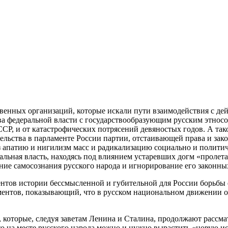
венных организаций, которые искали пути взаимодействия с де
ва федеральной власти с государствообразующим русским этносо
Р, и от катастрофических потрясений девяностых годов. А так
льства в парламенте России партии, отстаивающей права и за
 апатию и нигилизм масс и радикализацию социально и политич
льная власть, находясь под влиянием устаревших догм «пролет
ие самосознания русского народа и игнорирование его законных
ентов истории бессмысленной и губительной для России борьбы
гментов, показывающий, что в русском национальном движении
, которые, следуя заветам Ленина и Сталина, продолжают рассма
то на месте русского народа можно и нужно вырастить «новую 