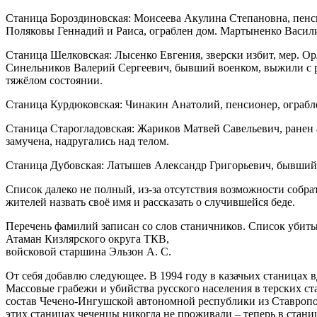
Станица Бороздиновская: Моисеева Акулина Степановна, пенси
Поляковы Геннадий и Раиса, ограблен дом. Мартыненко Васили
Станица Шелковская: Лысенко Евгения, зверски избит, мер. Ор
Синельников Валерий Сергеевич, бывший военком, выжили с ра
тяжёлом состоянии.
Станица Курдюковская: Чинакин Анатолий, пенсионер, ограбле
Станица Старогладовская: Жариков Матвей Савельевич, ранен 
замучена, надругались над телом.
Станица Дубовская: Латышев Александр Григорьевич, бывший пр
Список далеко не полный, из-за отсутствия возможности собра
жителей назвать своё имя и рассказать о случившейся беде.
Перечень фамилий записан со слов станичников. Список убит
Атаман Кизлярского округа ТКВ,
войсковой старшина Эльзон А. С.
От себя добавлю следующее. В 1994 году в казачьих станицах вд
Массовые грабежи и убийства русского населения в терских ст
состав Чечено-Ингушской автономной республики из Ставропол
этих станицах чеченцы никогда не проживали – теперь в станиц