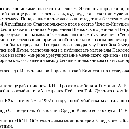
ения с останками более сотни человек. Эксперты определили, чт
 этой станице располагался лагерь, куда дудаевцы свозили мужч
их землях. Попадавшие в этот лагерь впоследствии бесследно ис
ой Хрущёвым из Ставропольского края в состав Чечено-Ингушск
, были также в станицах Червлённая Шелковского района и Петро
торые дудаевцы называли “скотомогильниками”. Сведения о “ко
сии по исследованию причин и обстоятельств возникновения кр
были быть переданы в Генеральную прокуратуру Российской Фе
твенной Думы, распорядился не публиковать материалы Парламе
 как известно, «мирное урегулирование Чеченского кризиса» зав
вюртовских соглашений между бывшим полковником советской 
нского ада. Из материалов Парламентской Комиссии по исследо
нилище работник цеха КИП Грозхимкомбината Тимонин А. В. (5
 учебного комбината «Автотранс» Лубышев Г. Ф. До этого с комб
го. Её квартиру 5 мая 1992 г. под угрозой убийства захватила не
андр С. – водитель Управления Средне-Кавказского округа ГГТН 
отницы «ПОГНОС» участковым милиционером Заводского района
ругими.