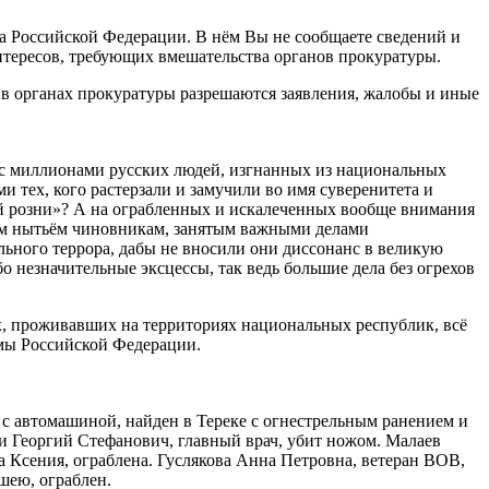
 Российской Федерации. В нём Вы не сообщаете сведений и
нтересов, требующих вмешательства органов прокуратуры.
» в органах прокуратуры разрешаются заявления, жалобы и иные
ь с миллионами русских людей, изгнанных из национальных
 тех, кого растерзали и замучили во имя суверенитета и
ой розни»? А на ограбленных и искалеченных вообще внимания
воим нытьём чиновникам, занятым важными делами
льного террора, дабы не вносили они диссонанс в великую
о незначительные эксцессы, так ведь большие дела без огрехов
их, проживавших на территориях национальных республик, всё
мы Российской Федерации.
с автомашиной, найден в Тереке с огнестрельным ранением и
и Георгий Стефанович, главный врач, убит ножом. Малаев
 Ксения, ограблена. Гуслякова Анна Петровна, ветеран ВОВ,
шею, ограблен.