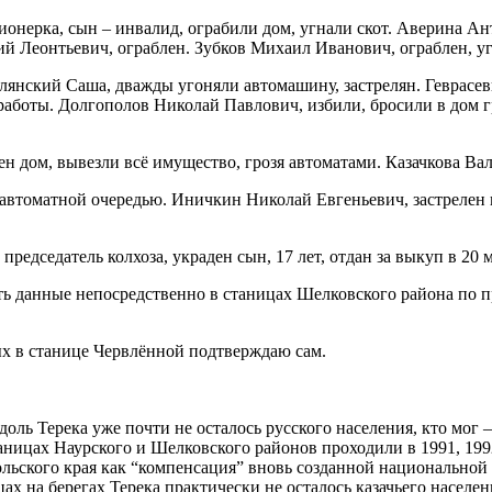
онерка, сын – инвалид, ограбили дом, угнали скот. Аверина Ан
й Леонтьевич, ограблен. Зубков Михаил Иванович, ограблен, уг
лянский Саша, дважды угоняли автомашину, застрелян. Геврасевы
боты. Долгополов Николай Павлович, избили, бросили в дом гр
н дом, вывезли всё имущество, грозя автоматами. Казачкова Ва
автоматной очередью. Иничкин Николай Евгеньевич, застрелен в
едседатель колхоза, украден сын, 17 лет, отдан за выкуп в 20
ть данные непосредственно в станицах Шелковского района по п
ых в станице Червлённой подтверждаю сам.
оль Терека уже почти не осталось русского населения, кто мог – 
аницах Наурского и Шелковского районов проходили в 1991, 199
ьского края как “компенсация” вновь созданной национальной а
ах на берегах Терека практически не осталось казачьего населен